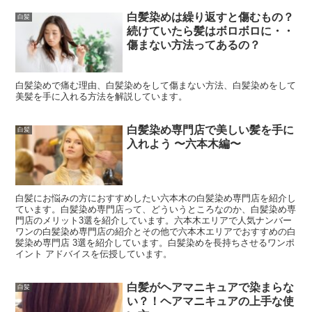
白髪染めは繰り返すと傷むもの？
白髪
続けていたら髪はボロボロに・・
傷まない方法ってあるの？
白髪染めで痛む理由、白髪染めをして傷まない方法、白髪染めをして
美髪を手に入れる方法を解説しています。
白髪染め専門店で美しい髪を手に
白髪
入れよう 〜六本木編〜
白髪にお悩みの方におすすめしたい六本木の白髪染め専門店を紹介し
ています。白髪染め専門店って、どういうところなのか、白髪染め専
門店のメリット3選を紹介しています。六本木エリアで人気ナンバー
ワンの白髪染め専門店の紹介とその他で六本木エリアでおすすめの白
髪染め専門店 3選を紹介しています。白髪染めを長持ちさせるワンポ
イント アドバイスを伝授しています。
白髪がヘアマニキュアで染まらな
白髪
い？！ヘアマニキュアの上手な使