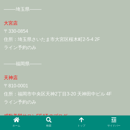
——–埼玉県——–
大宮店
〒330-0854
住所：埼玉県さいたま市大宮区桜木町2-5-4 2F
ライン予約のみ
——–福岡県——–
天神店
〒810-0001
住所：福岡市中央区天神2丁目3-20 天神田中ビル 4F
ライン予約のみ
感動美髪サロンFEAT.のブログ
ホーム
検索
トップ
サイドバー