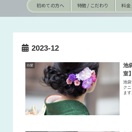
初めての方へ
特徴 / こだわり
料金 
2023-12
池
白髪
室
池袋
クニ
ます