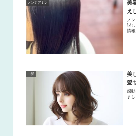
美
ノンジアミン
え
ノン
説し
情報
美
白髪
髪サ
感動
まし