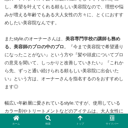
し、希望を叶えてくれる頼もしい美容院なので、理想や悩
みが増える年齢でもある大人女性の方々に、とくにおすす
めしたい美容院なんです。
またstyle.のオーナーさんは、
美容専門学校の講師も務め
る、美容師のプロの中のプロ
。『今まで美容院で希望通り
になったことがない』という方や『髪や頭皮についてプロ
の意見を聞いて、しっかりと改善していきたい』『これか
ら先、ずっと通い続けられる頼もしい美容院に出会いた
い』という方は、オーナーさんを指名するのをおすすめし
ます◎
幅広い年齢層に愛されているstyle.ですが、使用している
カラー剤やトリートメントなどのアイテムは、大人女性に
ぴったりのものばかり。中でも「
白髪も染まる明るめカラ
ホーム
検索
トップ
サイドバー
ー
」は、今までブラックやブラウンなど定番の暗めのカラ