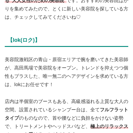
る”大人女性のための美容院”
です。おすすめの美容院ばか
りを集めてみたので、とくに新しい美容院を探している方
は、チェックしてみてくださいね♡
【lok(ロク)】
美容院激戦区の青山・原宿エリアで腕を磨いてきた美容師
が、高田馬場で美容院をオープン。トレンドを抑えつつ個
性もプラスした、唯一無二のヘアデザインを求めている方
は、lokにお任せです！
店内は半個室のブースもある、高級感溢れる上質な大人の
空間。設置されているシャンプー台は、全て
フルフラット
タイプ
のものなので、首や腰などに負担をかけない姿勢
で、トリートメントやヘッドスパなど、
極上のリラックス