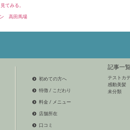
,を見てみる。
ン 高田馬場
記事一
テストカ
初めての方へ
感動美髪
特徴 / こだわり
未分類
料金 / メニュー
店舗所在
口コミ