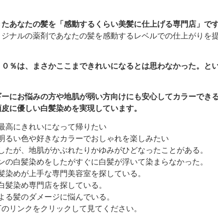
きたあなたの髪を「感動するくらい美髪に仕上げる専門店」で
リジナルの薬剤であなたの髪を感動するレベルでの仕上がりを
９０％は、まさかここまできれいになるとは思わなかった。と
ギーにお悩みの方や地肌が弱い方向けにも安心してカラーでき
頭皮に優しい白髪染めを実現しています。
最高にきれいになって帰りたい
明るい色や好きなカラーでおしゃれを楽しみたい
したが、地肌がかぶれたりかゆみがひどなったことがある。
ンの白髪染めをしたがすぐに白髪が浮いて染まらなかった。
髪染めが上手な専門美容室を探している。
白髪染め専門店を探している。
よる髪のダメージに悩んでいる。
下のリンクをクリックして見てください。