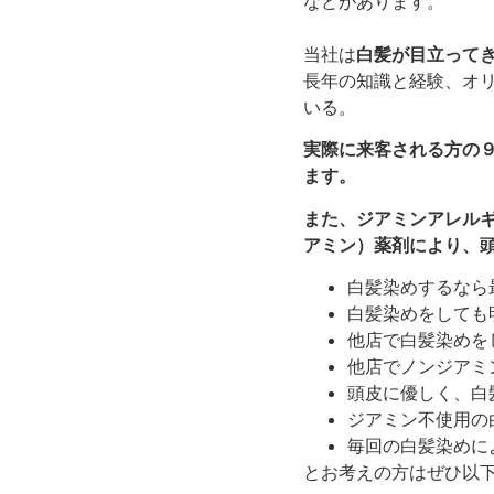
などがあります。
当社は
白髪が目立って
長年の知識と経験、オ
いる。
実際に来客される方の
ます。
また、ジアミンアレル
アミン）薬剤により、
白髪染めするなら
白髪染めをしても
他店で白髪染めを
他店でノンジアミ
頭皮に優しく、白
ジアミン不使用の
毎回の白髪染めに
とお考えの方はぜひ以